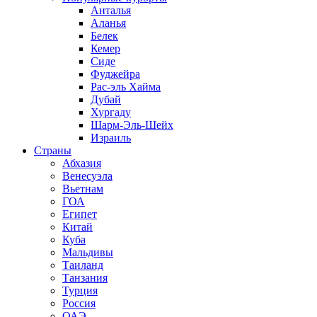
Анталья
Аланья
Белек
Кемер
Сиде
Фуджейра
Рас-эль Хайма
Дубай
Хургаду
Шарм-Эль-Шейх
Израиль
Страны
Абхазия
Венесуэла
Вьетнам
ГОА
Египет
Китай
Куба
Мальдивы
Таиланд
Танзания
Турция
Россия
ОАЭ